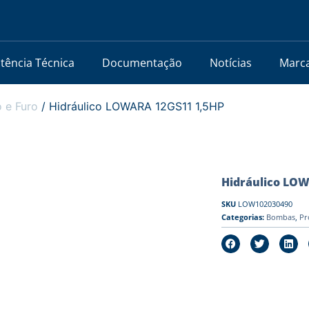
stência Técnica
Documentação
Notícias
Marc
 e Furo
/ Hidráulico LOWARA 12GS11 1,5HP
Hidráulico LO
SKU
LOW102030490
Categorias:
Bombas
,
Pr