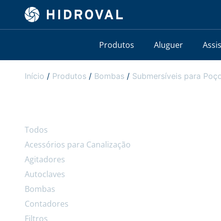
Produtos
Aluguer
Assi
Início
/
Produtos
/
Bombas
/
Submersíveis para Poço
Todos
Acessórios para Canalização
Agitadores
Autoclaves
Bombas
Contadores
Filtros