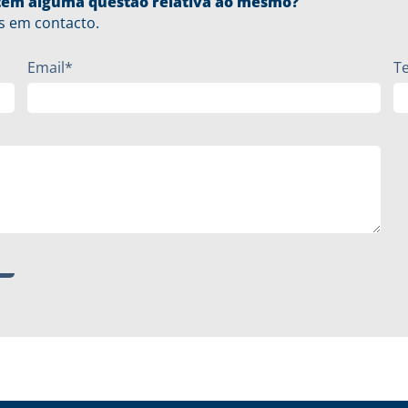
u tem alguma questão relativa ao mesmo?
s em contacto.
Email*
T