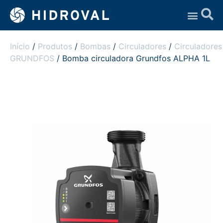
Assistência Técnica
Início
/
Produtos
/
Bombas
/
Circuladores
/
Circuladores
GRUNDFOS
/ Bomba circuladora Grundfos ALPHA 1L