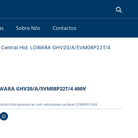
as
Sobre Nós
Contactos
 Central Hid. LOWARA GHV20/A/5VM08P22T/4
LOWARA GHV20/A/5VM08P22T/4 400V
ntrais Hidropressoras com velocidade variável LOWARA GHV