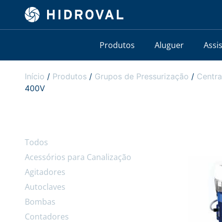
Produtos
Aluguer
Assi
Início
/
Produtos
/
Grupos de Pressurização
/
Centra
400V
Todos
Acessórios para Canalização
Agitadores
Autoclaves
Bombas
Contadores