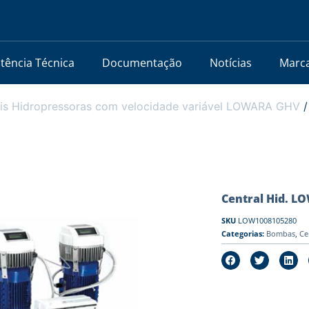
stência Técnica
Documentação
Notícias
Marc
is Hidropressoras com velocidade variável LOWARA GHV
/
Central Hid. 
SKU
LOW1008105280
Categorias:
Bombas
,
Ce