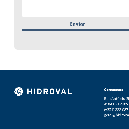
Enviar
Contactos
Rua António Si
410-063 Porto
(+351) 222 087
geral@hidrova