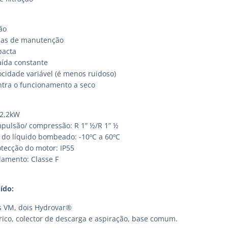
ção
as de manutenção
pacta
aída constante
ocidade variável (é menos ruidoso)
ntra o funcionamento a seco
 2,2kW
mpulsão/ compressão: R 1” ½/R 1” ½
do líquido bombeado: -10ºC a 60ºC
otecção do motor: IP55
lamento: Classe F
ído:
 VM, dois Hydrovar®
rico, colector de descarga e aspiração, base comum.