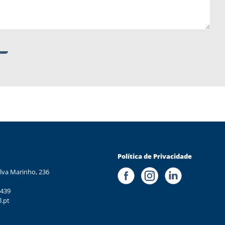
Política de Privacidade
lva Marinho, 236
 439
l.pt