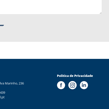
Política de Privacidade
lva Marinho, 236
 439
l.pt