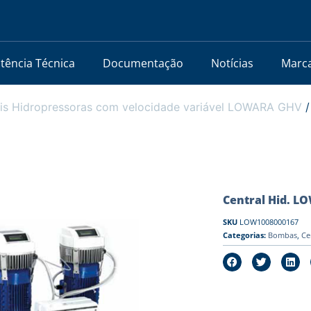
stência Técnica
Documentação
Notícias
Marc
is Hidropressoras com velocidade variável LOWARA GHV
/
Central Hid. L
SKU
LOW1008000167
Categorias:
Bombas
,
Ce