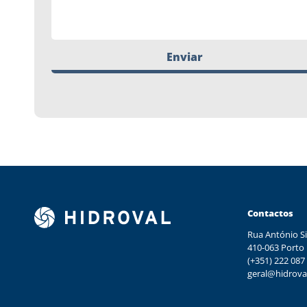
Enviar
Contactos
Rua António Si
410-063 Porto
(+351) 222 087
geral@hidrova