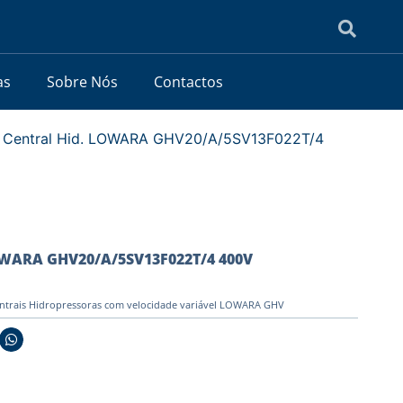
as
Sobre Nós
Contactos
 Central Hid. LOWARA GHV20/A/5SV13F022T/4
OWARA GHV20/A/5SV13F022T/4 400V
ntrais Hidropressoras com velocidade variável LOWARA GHV