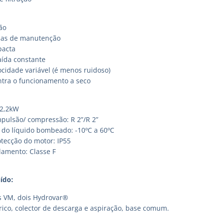
ção
as de manutenção
pacta
aída constante
ocidade variável (é menos ruidoso)
ntra o funcionamento a seco
 2,2kW
mpulsão/ compressão: R 2”/R 2”
do líquido bombeado: -10ºC a 60ºC
otecção do motor: IP55
lamento: Classe F
ído:
 VM, dois Hydrovar®
rico, colector de descarga e aspiração, base comum.