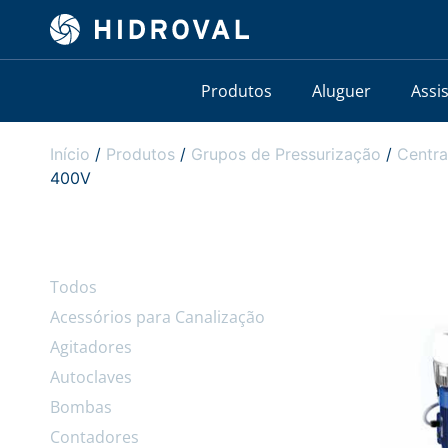
Produtos
Aluguer
Assi
Início
/
Produtos
/
Grupos de Pressurização
/
Centra
400V
Todos
Acessórios para Canalização
Agitadores
Autoclaves
Bombas
Contadores