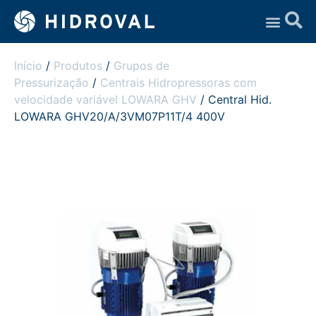
Assistência Técnica
Início
/
Produtos
/
Grupos de
Pressurização
/
Centrais Hidropressoras com
velocidade variável LOWARA GHV
/ Central Hid.
LOWARA GHV20/A/3VM07P11T/4 400V