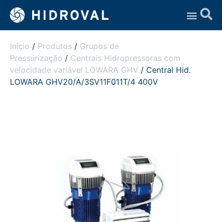
Assistência Técnica
Início
/
Produtos
/
Grupos de
Pressurização
/
Centrais Hidropressoras com
velocidade variável LOWARA GHV
/ Central Hid.
LOWARA GHV20/A/3SV11F011T/4 400V