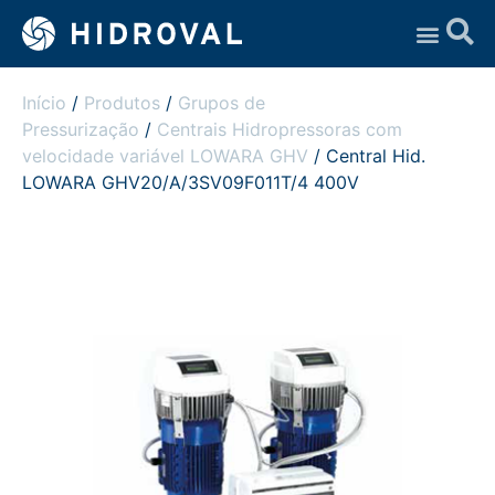
Assistência Técnica
Início
/
Produtos
/
Grupos de
Pressurização
/
Centrais Hidropressoras com
velocidade variável LOWARA GHV
/ Central Hid.
LOWARA GHV20/A/3SV09F011T/4 400V