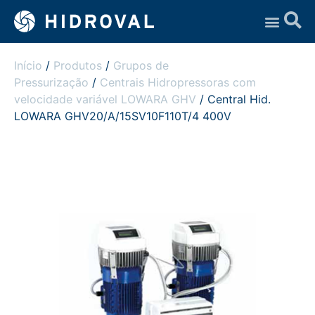
Assistência Técnica
Início
/
Produtos
/
Grupos de
Pressurização
/
Centrais Hidropressoras com
velocidade variável LOWARA GHV
/ Central Hid.
LOWARA GHV20/A/15SV10F110T/4 400V