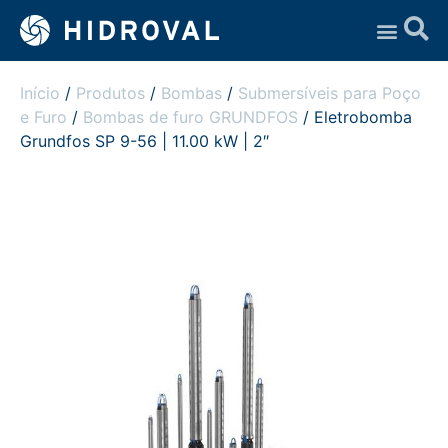
Assistência Técnica
Início
/
Produtos
/
Bombas
/
Submersíveis para Poço
e Furo
/
Bombas de furo GRUNDFOS
/ Eletrobomba
Grundfos SP 9-56 | 11.00 kW | 2″