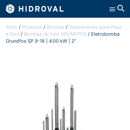
Assistência Técnica
Início
/
Produtos
/
Bombas
/
Submersíveis para Poço
e Furo
/
Bombas de furo GRUNDFOS
/ Eletrobomba
Grundfos SP 9-18 | 4.00 kW | 2″