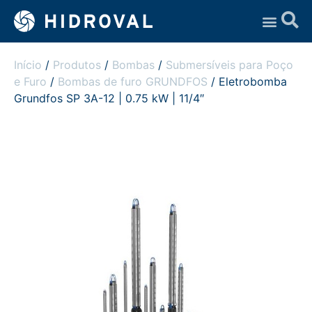
Assistência Técnica
Início
/
Produtos
/
Bombas
/
Submersíveis para Poço
e Furo
/
Bombas de furo GRUNDFOS
/ Eletrobomba
Grundfos SP 3A-12 | 0.75 kW | 11/4″