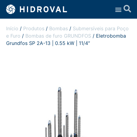
Assistência Técnica
Início
/
Produtos
/
Bombas
/
Submersíveis para Poço
e Furo
/
Bombas de furo GRUNDFOS
/ Eletrobomba
Grundfos SP 2A-13 | 0.55 kW | 11/4″