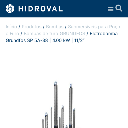
Assistência Técnica
Início
/
Produtos
/
Bombas
/
Submersíveis para Poço
e Furo
/
Bombas de furo GRUNDFOS
/ Eletrobomba
Grundfos SP 5A-38 | 4.00 kW | 11/2″