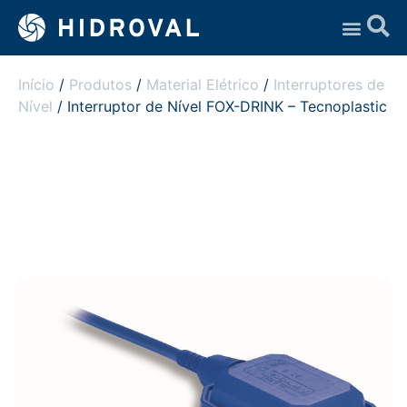
Assistência Técnica
Início
/
Produtos
/
Material Elétrico
/
Interruptores de
Nível
/ Interruptor de Nível FOX-DRINK – Tecnoplastic