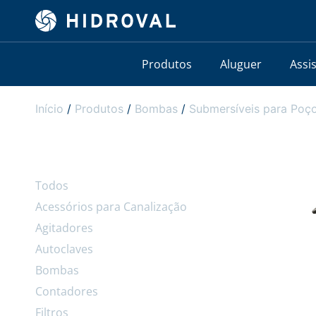
Produtos
Aluguer
Assi
Início
/
Produtos
/
Bombas
/
Submersíveis para Poço
Todos
Acessórios para Canalização
Agitadores
Autoclaves
Bombas
Contadores
Filtros