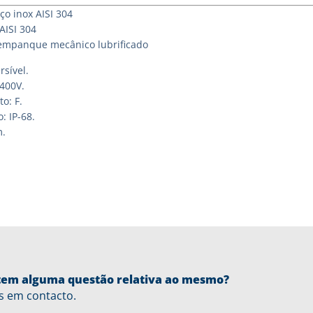
o inox AISI 304
AISI 304
mpanque mecânico lubrificado
sível.
400V.
o: F.
: IP-68.
m.
u tem alguma questão relativa ao mesmo?
s em contacto.