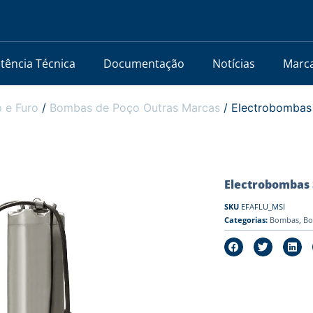
stência Técnica
Documentação
Notícias
Marc
 e Furo
/
Bombas de Poço Outras Marcas
/ Electrobombas
Electrobombas 
SKU
EFAFLU_MSI
Categorias:
Bombas
,
Bo