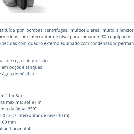
stituída por bombas centrífugas, multicelulares, muito silenc
ornecidas com interruptor de nível para comando. São equipadas 
rnecidas com quadro externo equipado com condensador permanent
mas de rega sob pressão
a em poços e tanques
e água doméstico
até 11 m3/h
ica máxima: até 87 m
ima da água: 35ºC
0 m (c/ interruptor de nível 10 m)
 100 mm
al ou horizontal