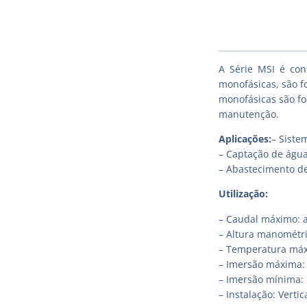
A Série MSI é con
monofásicas, são f
monofásicas são fo
manutenção.
Aplicações:
– Siste
– Captação de águ
– Abastecimento d
Utilização:
– Caudal máximo: 
– Altura manométr
– Temperatura máx
– Imersão máxima: 2
– Imersão mínima:
– Instalação: Vertic