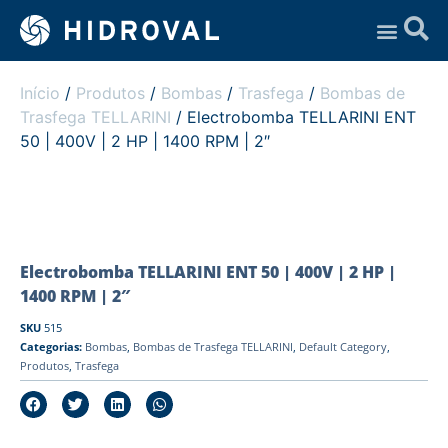
Assistência Técnica
Início
/
Produtos
/
Bombas
/
Trasfega
/
Bombas de
Trasfega TELLARINI
/ Electrobomba TELLARINI ENT
50 | 400V | 2 HP | 1400 RPM | 2″
Electrobomba TELLARINI ENT 50 | 400V | 2 HP |
1400 RPM | 2″
SKU
515
Categorias:
Bombas
,
Bombas de Trasfega TELLARINI
,
Default Category
,
Produtos
,
Trasfega