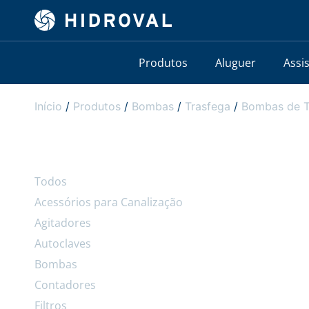
Produtos
Aluguer
Assi
Início
/
Produtos
/
Bombas
/
Trasfega
/
Bombas de T
Todos
Acessórios para Canalização
Agitadores
Autoclaves
Bombas
Contadores
Filtros