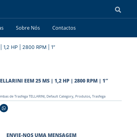
as
Sobre Nós
Contactos
1,2 HP | 2800 RPM | 1″
LLARINI EEM 25 MS | 1,2 HP | 2800 RPM | 1″
mbas de Trasfega TELLARINI
,
Default Category
,
Produtos
,
Trasfega
ENVIE-NOS UMA MENSAGEM