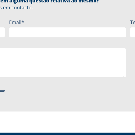
u tem alguma questão relativa ao mesmo?
s em contacto.
Email*
T