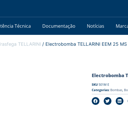
stência Técnica
Documentação
Notícias
Marc
rasfega TELLARINI
/ Electrobomba TELLARINI EEM 25 MS | 
Electrobomba TE
SKU
501M E
Categorias:
Bombas
,
Bo