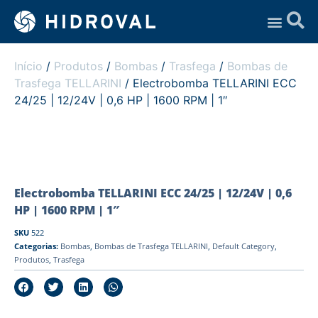
Assistência Técnica
Início
/
Produtos
/
Bombas
/
Trasfega
/
Bombas de
Trasfega TELLARINI
/ Electrobomba TELLARINI ECC
24/25 | 12/24V | 0,6 HP | 1600 RPM | 1″
Electrobomba TELLARINI ECC 24/25 | 12/24V | 0,6
HP | 1600 RPM | 1″
SKU
522
Categorias:
Bombas
,
Bombas de Trasfega TELLARINI
,
Default Category
,
Produtos
,
Trasfega