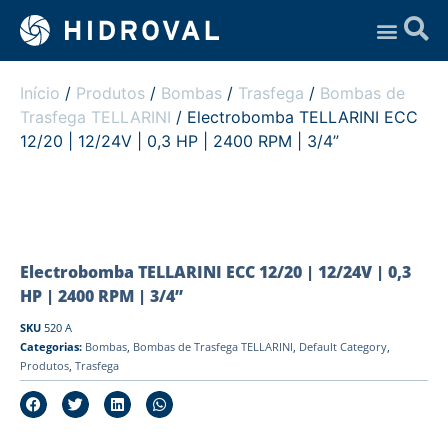
Assistência Técnica
Início
/
Produtos
/
Bombas
/
Trasfega
/
Bombas de
Trasfega TELLARINI
/ Electrobomba TELLARINI ECC
12/20 | 12/24V | 0,3 HP | 2400 RPM | 3/4”
Electrobomba TELLARINI ECC 12/20 | 12/24V | 0,3
HP | 2400 RPM | 3/4”
SKU
520 A
Categorias:
Bombas
,
Bombas de Trasfega TELLARINI
,
Default Category
,
Produtos
,
Trasfega