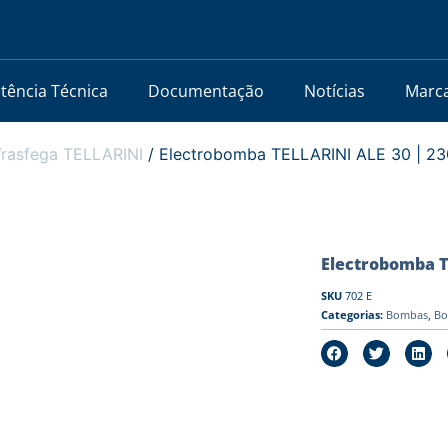
stência Técnica
Documentação
Notícias
Marc
rasfega TELLARINI
/ Electrobomba TELLARINI ALE 30 | 230
Electrobomba TE
SKU
702 E
Categorias:
Bombas
,
Bo