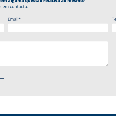
u tem alguma questão relativa ao mesmo?
s em contacto.
Email*
T