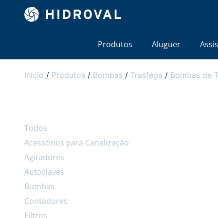
Produtos
Aluguer
Assi
Início
/
Produtos
/
Bombas
/
Trasfega
/
Bombas de T
Todos
Acessórios para Canalização
Agitadores
Autoclaves
Bombas
Contadores
Filtros