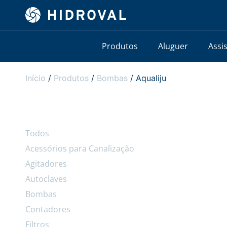
Produtos
Aluguer
Assi
Início
/
Produtos
/
Bombas
/ Aqualiju
Todos
Acessórios para Canalização
Agitadores
Autoclaves
Bombas
Contadores
Filtros