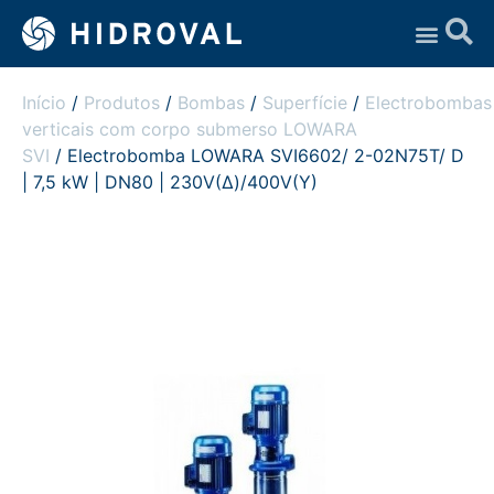
Assistência Técnica
Início
/
Produtos
/
Bombas
/
Superfície
/
Electrobombas
verticais com corpo submerso LOWARA
SVI
/ Electrobomba LOWARA SVI6602/ 2-02N75T/ D
| 7,5 kW | DN80 | 230V(Δ)/400V(Y)