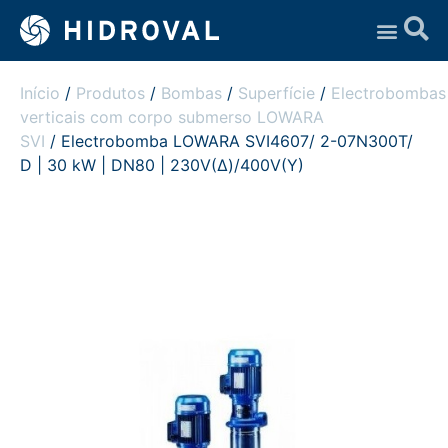
Assistência Técnica
Início
/
Produtos
/
Bombas
/
Superfície
/
Electrobombas
verticais com corpo submerso LOWARA
SVI
/ Electrobomba LOWARA SVI4607/ 2-07N300T/
D | 30 kW | DN80 | 230V(Δ)/400V(Y)