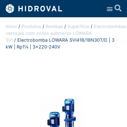
Assistência Técnica
Início
/
Produtos
/
Bombas
/
Superfície
/
Electrobombas
verticais com corpo submerso LOWARA
SVI
/ Electrobomba LOWARA SVI418/18N30T/D | 3
kW | Rp1¼ | 3×220-240V