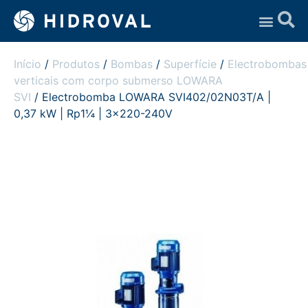
Assistência Técnica
Início
/
Produtos
/
Bombas
/
Superfície
/
Electrobombas
verticais com corpo submerso LOWARA
SVI
/ Electrobomba LOWARA SVI402/02N03T/A |
0,37 kW | Rp1¼ | 3×220-240V