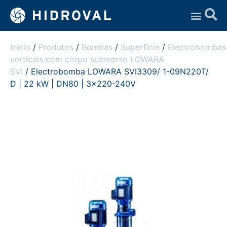
Assistência Técnica
Início
/
Produtos
/
Bombas
/
Superfície
/
Electrobombas
verticais com corpo submerso LOWARA
SVI
/ Electrobomba LOWARA SVI3309/ 1-09N220T/
D | 22 kW | DN80 | 3×220-240V