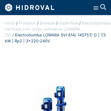
Assistência Técnica
Início
/
Produtos
/
Bombas
/
Superfície
/
Electrobombas
verticais com corpo submerso LOWARA
SVI
/ Electrobomba LOWARA SVI 814/ 14S75T/ D | 7,5
kW | Rp2 | 3×220-240V