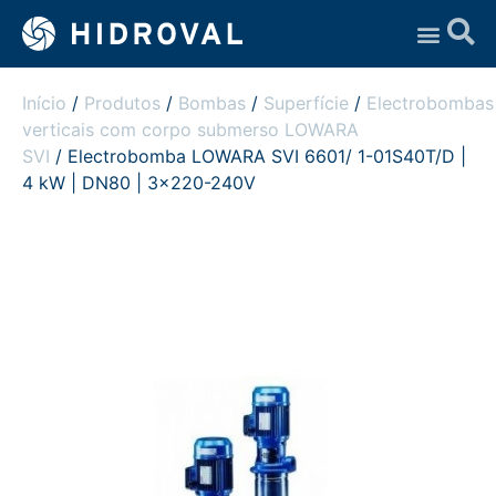
Assistência Técnica
Início
/
Produtos
/
Bombas
/
Superfície
/
Electrobombas
verticais com corpo submerso LOWARA
SVI
/ Electrobomba LOWARA SVI 6601/ 1-01S40T/D |
4 kW | DN80 | 3×220-240V