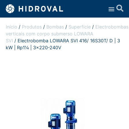
Assistência Técnica
Início
/
Produtos
/
Bombas
/
Superfície
/
Electrobombas
verticais com corpo submerso LOWARA
SVI
/ Electrobomba LOWARA SVI 416/ 16S30T/ D | 3
kW | Rp1¼ | 3×220-240V