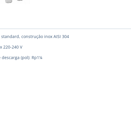
r standard, construçâo inox AISI 304
 x 220-240 V
e descarga (pol): Rp1¼