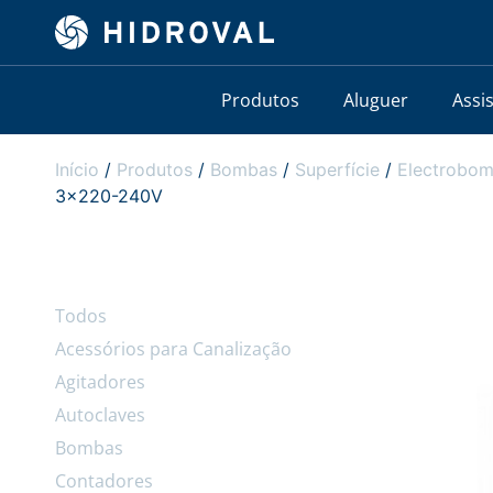
Produtos
Aluguer
Assi
Início
/
Produtos
/
Bombas
/
Superfície
/
Electrobom
3×220-240V
Todos
Acessórios para Canalização
Agitadores
Autoclaves
Bombas
Contadores