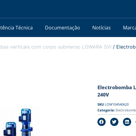
stência Técnica
Documentação
Notícias
Marc
bas verticais com corpo submerso LOWARA SVI
/ Electro
Electrobomba L
240V
SKU
LOW104540620
Categoria:
Electrobomb