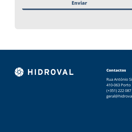
Enviar
Contactos
Rua António Si
410-063 Porto
(+351) 222 087
geral@hidrova