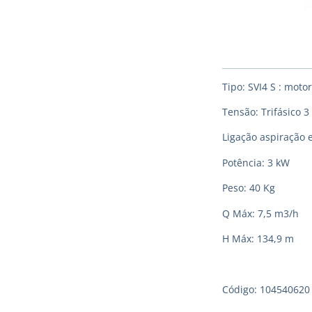
Tipo: SVI4 S : moto
Tensão: Trifásico 3
Ligação aspiração 
Potência: 3 kW
Peso: 40 Kg
Q Máx: 7,5 m3/h
H Máx: 134,9 m
Código: 104540620