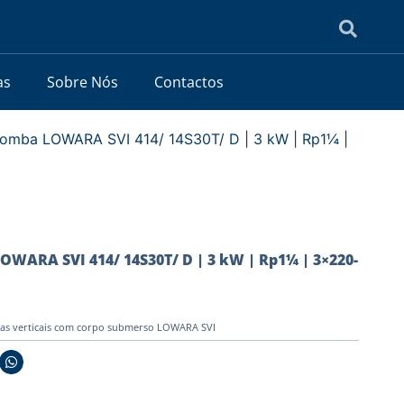
as
Sobre Nós
Contactos
bomba LOWARA SVI 414/ 14S30T/ D | 3 kW | Rp1¼ |
OWARA SVI 414/ 14S30T/ D | 3 kW | Rp1¼ | 3×220-
as verticais com corpo submerso LOWARA SVI