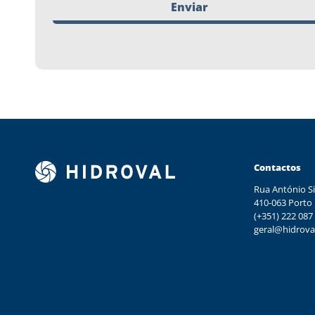
Enviar
Contactos
Rua António Si
410-063 Porto
(+351) 222 087
geral@hidrova