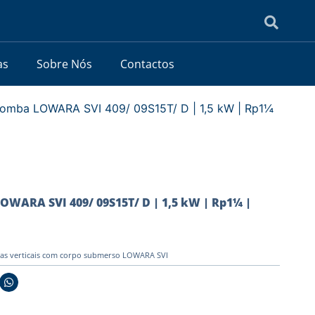
as
Sobre Nós
Contactos
bomba LOWARA SVI 409/ 09S15T/ D | 1,5 kW | Rp1¼
OWARA SVI 409/ 09S15T/ D | 1,5 kW | Rp1¼ |
as verticais com corpo submerso LOWARA SVI