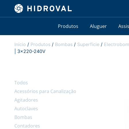
Produtos
Aluguer
Assi
Início
/
Produtos
/
Bombas
/
Superfície
/
Electrobom
| 3×220-240V
Todos
Acessórios para Canalização
Agitadores
Autoclaves
Bombas
Contadores