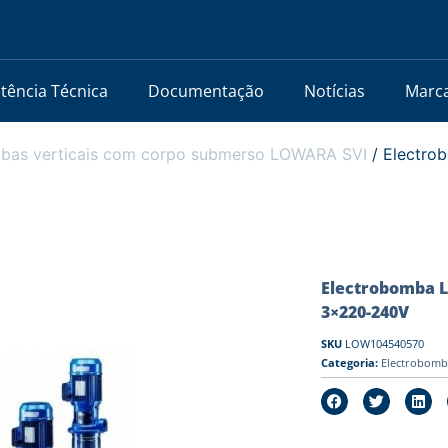
stência Técnica
Documentação
Notícias
Marc
bas verticais com corpo submerso LOWARA SVI
/ Electro
Electrobomba L
3×220-240V
SKU
LOW104540570
Categoria:
Electrobomb