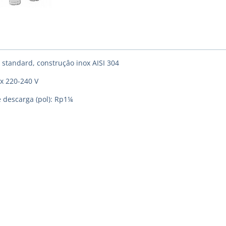
r standard, construçâo inox AISI 304
 x 220-240 V
e descarga (pol): Rp1¼