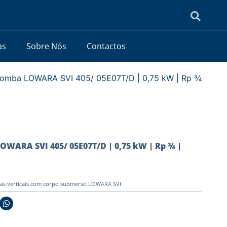
as
Sobre Nós
Contactos
bomba LOWARA SVI 405/ 05E07T/D | 0,75 kW | Rp ¾
OWARA SVI 405/ 05E07T/D | 0,75 kW | Rp ¾ |
as verticais com corpo submerso LOWARA SVI