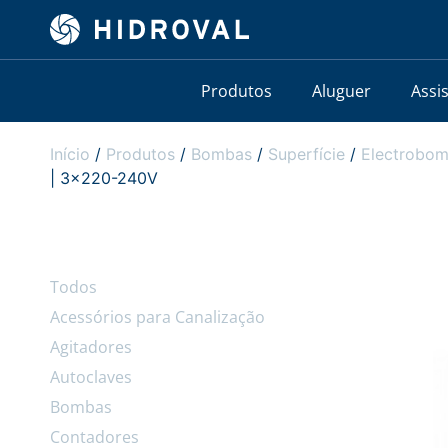
Produtos
Aluguer
Assi
Início
/
Produtos
/
Bombas
/
Superfície
/
Electrobom
| 3×220-240V
Todos
Acessórios para Canalização
Agitadores
Autoclaves
Bombas
Contadores