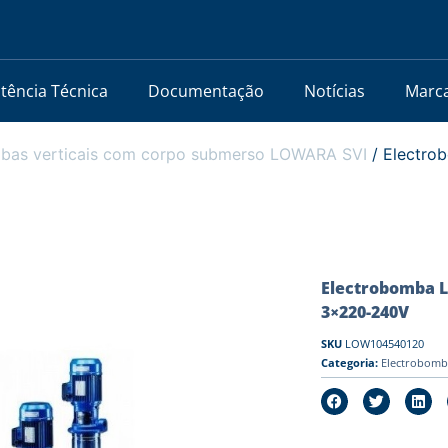
stência Técnica
Documentação
Notícias
Marc
bas verticais com corpo submerso LOWARA SVI
/ Electro
Electrobomba L
3×220-240V
SKU
LOW104540120
Categoria:
Electrobomb