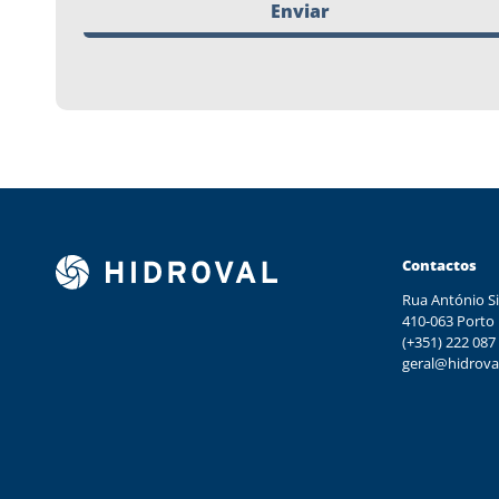
Enviar
Contactos
Rua António Si
410-063 Porto
(+351) 222 087
geral@hidrova