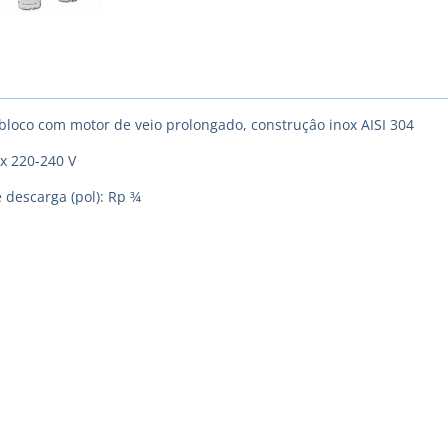
obloco com motor de veio prolongado, construçâo inox AISI 304
 x 220-240 V
 descarga (pol): Rp ¾