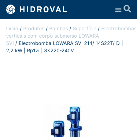
Assistência Técnica
Início
/
Produtos
/
Bombas
/
Superfície
/
Electrobombas
verticais com corpo submerso LOWARA
SVI
/ Electrobomba LOWARA SVI 214/ 14S22T/ D |
2,2 kW | Rp1¼ | 3×220-240V