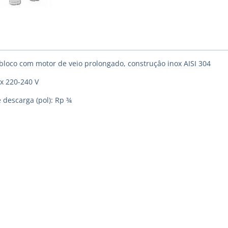
obloco com motor de veio prolongado, construçâo inox AISI 304
 x 220-240 V
 descarga (pol): Rp ¾