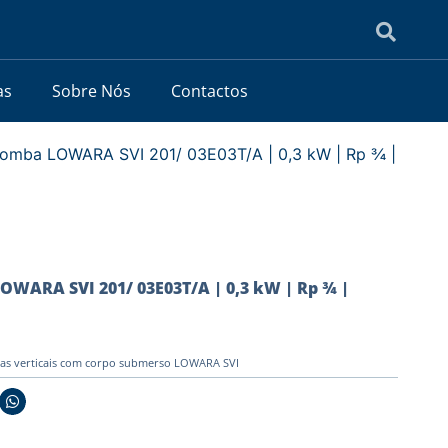
as
Sobre Nós
Contactos
bomba LOWARA SVI 201/ 03E03T/A | 0,3 kW | Rp ¾ |
OWARA SVI 201/ 03E03T/A | 0,3 kW | Rp ¾ |
as verticais com corpo submerso LOWARA SVI