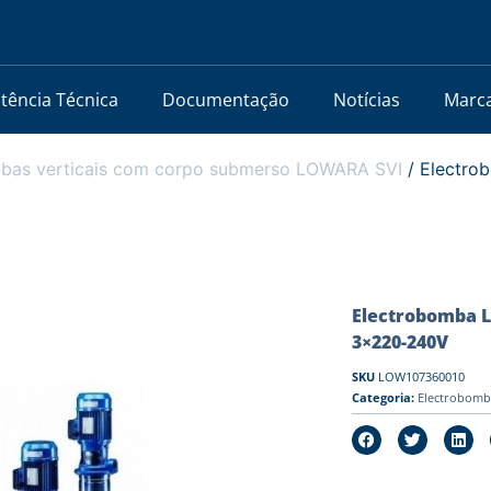
stência Técnica
Documentação
Notícias
Marc
bas verticais com corpo submerso LOWARA SVI
/ Electro
Electrobomba L
3×220-240V
SKU
LOW107360010
Categoria:
Electrobomb