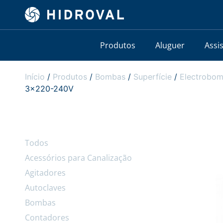
Produtos
Aluguer
Assi
Início
/
Produtos
/
Bombas
/
Superfície
/
Electrobom
3×220-240V
Todos
Acessórios para Canalização
Agitadores
Autoclaves
Bombas
Contadores