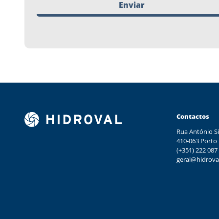
Enviar
Contactos
Rua António Si
410-063 Porto
(+351) 222 087
geral@hidrova