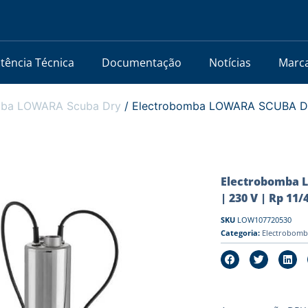
stência Técnica
Documentação
Notícias
Marc
mba LOWARA Scuba Dry
/ Electrobomba LOWARA SCUBA Dry 
Electrobomba L
| 230 V | Rp 11/
SKU
LOW107720530
Categoria:
Electrobom