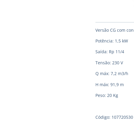
Versão CG com con
Potência: 1,5 kW
Saída: Rp 11/4
Tensão: 230 V
Q máx: 7,2 m3/h
H máx: 91,9 m
Peso: 20 Kg
Código: 107720530