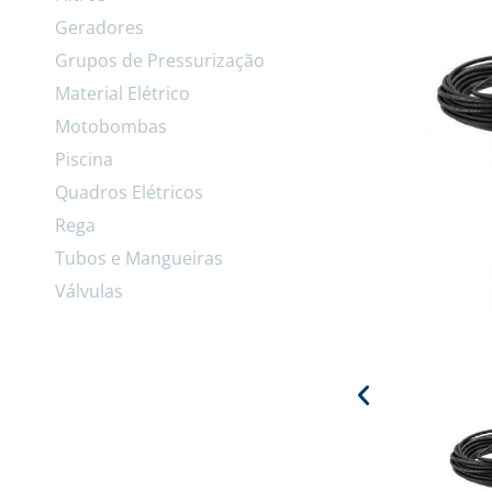
Geradores
Grupos de Pressurização
Material Elétrico
Motobombas
Piscina
Quadros Elétricos
Rega
Tubos e Mangueiras
Válvulas