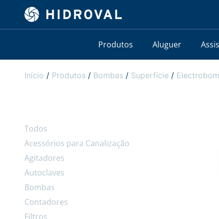
Produtos
Aluguer
Assi
Início
/
Produtos
/
Bombas
/
Superfície
/
Electrobo
Todos
Acessórios para Canalização
Agitadores
Autoclaves
Bombas
Contadores
Filtros