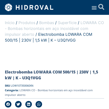
Assistência Técnica
Início
/
Produtos
/
Bombas
/
Superfície
/
LOWARA CO
- Bombas horizontais em aço inoxidável com
impulsor aberto
/ Electrobomba LOWARA COM
500/15 | 230V | 1,5 kW | K – U3Q1VGG
Electrobomba LOWARA COM 500/15 | 230V | 1,5
kW | K – U3Q1VGG
SKU
LOW107350060XN
Categoria:
LOWARA CO - Bombas horizontais em aço inoxidável com
impulsor aberto