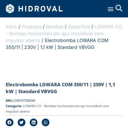
Assistência Técnica
Início
/
Produtos
/
Bombas
/
Superfície
/
LOWARA CO
- Bombas horizontais em aço inoxidável com
impulsor aberto
/ Electrobomba LOWARA COM
350/11 | 230V | 1,1 kW | Standard VBVGG
Electrobomba LOWARA COM 350/11 | 230V | 1,1
kW | Standard VBVGG
SKU
LOW107350040
Categoria:
LOWARA CO - Bombas horizontais em aço inoxidável com
impulsor aberto