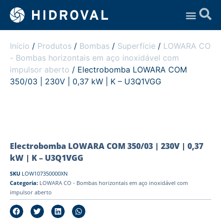
Assistência Técnica
Início
/
Produtos
/
Bombas
/
Superfície
/
LOWARA CO
- Bombas horizontais em aço inoxidável com
impulsor aberto
/ Electrobomba LOWARA COM
350/03 | 230V | 0,37 kW | K – U3Q1VGG
Electrobomba LOWARA COM 350/03 | 230V | 0,37
kW | K – U3Q1VGG
SKU
LOW107350000XN
Categoria:
LOWARA CO - Bombas horizontais em aço inoxidável com
impulsor aberto