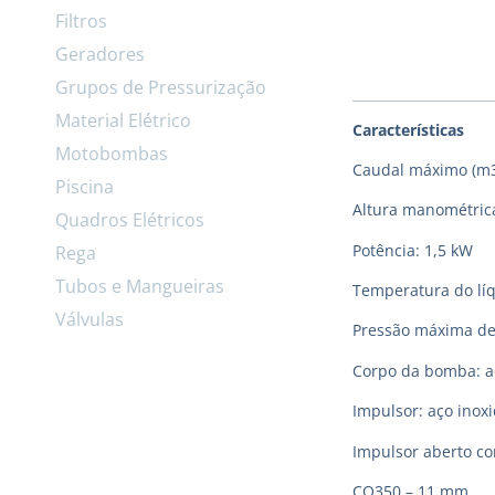
Filtros
Geradores
Grupos de Pressurização
Material Elétrico
Características
Motobombas
Caudal máximo (m3
Piscina
Altura manométrica
Quadros Elétricos
Potência: 1,5 kW
Rega
Tubos e Mangueiras
Temperatura do lí
Válvulas
Pressão máxima de
Corpo da bomba: aç
Impulsor: aço inoxi
Impulsor aberto c
CO350 – 11 mm