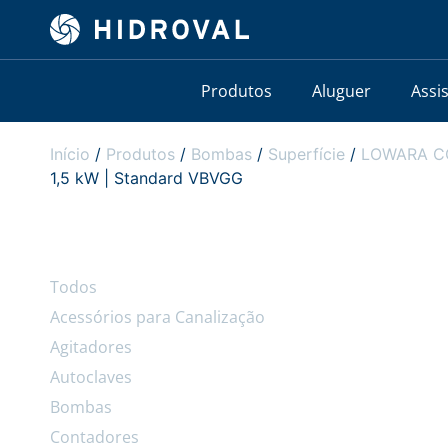
Produtos
Aluguer
Assi
Início
/
Produtos
/
Bombas
/
Superfície
/
LOWARA CO 
1,5 kW | Standard VBVGG
Todos
Acessórios para Canalização
Agitadores
Autoclaves
Bombas
Contadores