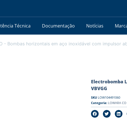
stência Técnica
Documentação
Notícias
Marc
- Bombas horizontais em aço inoxidável com impulsor a
Electrobomba L
VBVGG
SKU
LOW104491060
Categoria:
LOWARA CO -