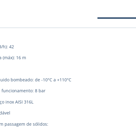
/h): 42
 (máx): 16 m
quido bombeado: de -10°C a +110°C
 funcionamento: 8 bar
o inox AISI 316L
dável
om passagem de sólidos: