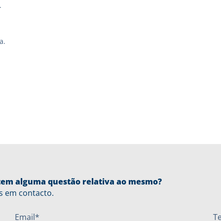
.
a.
u tem alguma questão relativa ao mesmo?
s em contacto.
Email*
T