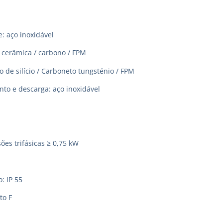
: aço inoxidável
 cerâmica / carbono / FPM
 de silício / Carboneto tungsténio / FPM
to e descarga: aço inoxidável
ões trifásicas ≥ 0,75 kW
: IP 55
to F