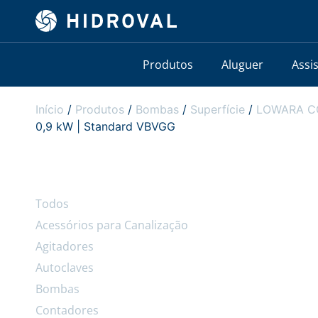
Produtos
Aluguer
Assi
Início
/
Produtos
/
Bombas
/
Superfície
/
LOWARA CO 
0,9 kW | Standard VBVGG
Todos
Acessórios para Canalização
Agitadores
Autoclaves
Bombas
Contadores