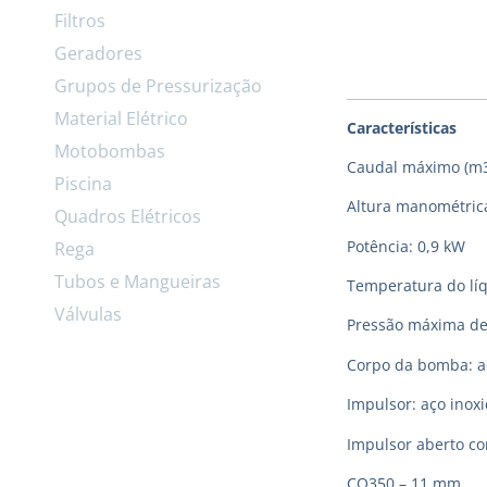
Filtros
Geradores
Grupos de Pressurização
Material Elétrico
Características
Motobombas
Caudal máximo (m3
Piscina
Altura manométrica
Quadros Elétricos
Potência: 0,9 kW
Rega
Tubos e Mangueiras
Temperatura do lí
Válvulas
Pressão máxima de
Corpo da bomba: aç
Impulsor: aço inoxi
Impulsor aberto c
CO350 – 11 mm