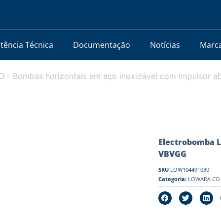
stência Técnica
Documentação
Notícias
Marc
- Bombas horizontais em aço inoxidável com impulsor a
Electrobomba L
VBVGG
SKU
LOW104491030
Categoria:
LOWARA CO -