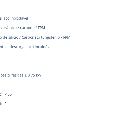
: aço inoxidável
 cerâmica / carbono / FPM
 de silício / Carboneto tungsténio / FPM
to e descarga: aço inoxidável
ões trifásicas ≥ 0,75 kW
: IP 55
to F