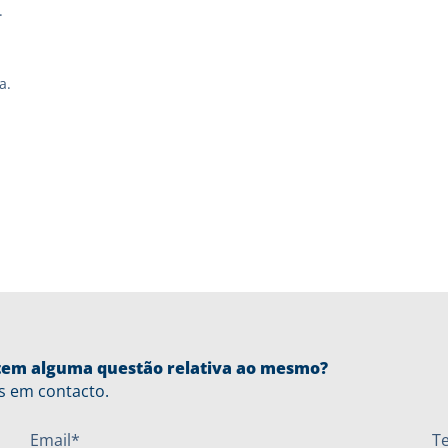
.
a.
u tem alguma questão relativa ao mesmo?
s em contacto.
Email*
T