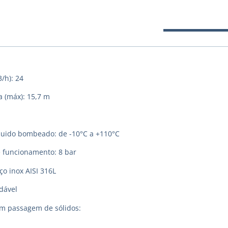
/h): 24
 (máx): 15,7 m
quido bombeado: de -10°C a +110°C
 funcionamento: 8 bar
o inox AISI 316L
dável
om passagem de sólidos: