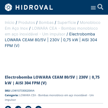
Assistência Técnica
Início
/
Produtos
/
Bombas
/
Superfície
/
Monobloco
Em Aço Inox
/
LOWARA CEA - Bombas monobloco
em aço inoxidável - Um impulsor
/ Electrobomba
LOWARA CEAM 80/5V | 230V | 0,75 kW | AISI 304
FPM (V)
Electrobomba LOWARA CEAM 80/5V | 230V | 0,75
kW | AISI 304 FPM (V)
SKU
LOW107330020XAA
Categoria:
LOWARA CEA - Bombas monobloco em aço inoxidável - Um
impulsor