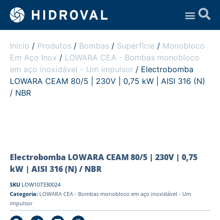
Assistência Técnica
Início
/
Produtos
/
Bombas
/
Superfície
/
Monobloco
Em Aço Inox
/
LOWARA CEA - Bombas monobloco
em aço inoxidável - Um impulsor
/ Electrobomba
LOWARA CEAM 80/5 | 230V | 0,75 kW | AISI 316 (N)
/ NBR
Electrobomba LOWARA CEAM 80/5 | 230V | 0,75
kW | AISI 316 (N) / NBR
SKU
LOW107330024
Categoria:
LOWARA CEA - Bombas monobloco em aço inoxidável - Um
impulsor