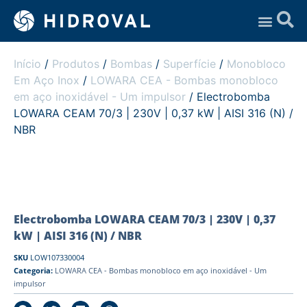
Assistência Técnica
Início
/
Produtos
/
Bombas
/
Superfície
/
Monobloco
Em Aço Inox
/
LOWARA CEA - Bombas monobloco
em aço inoxidável - Um impulsor
/ Electrobomba
LOWARA CEAM 70/3 | 230V | 0,37 kW | AISI 316 (N) /
NBR
Electrobomba LOWARA CEAM 70/3 | 230V | 0,37
kW | AISI 316 (N) / NBR
SKU
LOW107330004
Categoria:
LOWARA CEA - Bombas monobloco em aço inoxidável - Um
impulsor