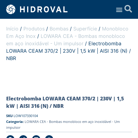
Assistência Técnica
Início
/
Produtos
/
Bombas
/
Superfície
/
Monobloco
Em Aço Inox
/
LOWARA CEA - Bombas monobloco
em aço inoxidável - Um impulsor
/ Electrobomba
LOWARA CEAM 370/2 | 230V | 1,5 kW | AISI 316 (N) /
NBR
Electrobomba LOWARA CEAM 370/2 | 230V | 1,5
kW | AISI 316 (N) / NBR
SKU
LOW107330104
Categoria:
LOWARA CEA - Bombas monobloco em aço inoxidável - Um
impulsor