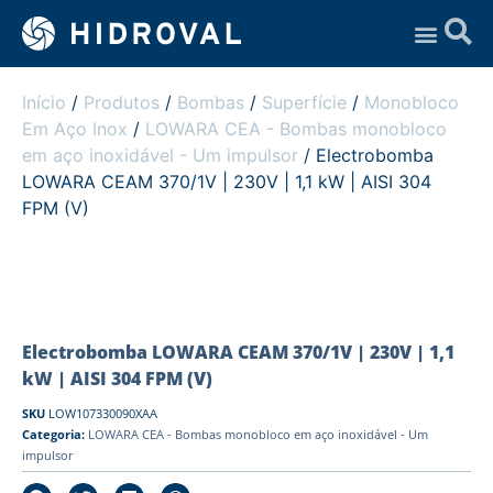
Assistência Técnica
Início
/
Produtos
/
Bombas
/
Superfície
/
Monobloco
Em Aço Inox
/
LOWARA CEA - Bombas monobloco
em aço inoxidável - Um impulsor
/ Electrobomba
LOWARA CEAM 370/1V | 230V | 1,1 kW | AISI 304
FPM (V)
Electrobomba LOWARA CEAM 370/1V | 230V | 1,1
kW | AISI 304 FPM (V)
SKU
LOW107330090XAA
Categoria:
LOWARA CEA - Bombas monobloco em aço inoxidável - Um
impulsor