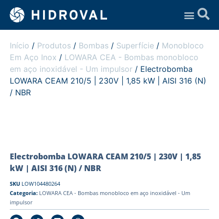
Assistência Técnica
Início
/
Produtos
/
Bombas
/
Superfície
/
Monobloco
Em Aço Inox
/
LOWARA CEA - Bombas monobloco
em aço inoxidável - Um impulsor
/ Electrobomba
LOWARA CEAM 210/5 | 230V | 1,85 kW | AISI 316 (N)
/ NBR
Electrobomba LOWARA CEAM 210/5 | 230V | 1,85
kW | AISI 316 (N) / NBR
SKU
LOW104480264
Categoria:
LOWARA CEA - Bombas monobloco em aço inoxidável - Um
impulsor