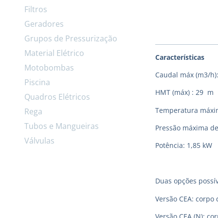
Filtros
Geradores
Grupos de Pressurização
Material Elétrico
Características
Motobombas
Caudal máx (m3/h):
Piscina
HMT (máx) : 29 m
Quadros Elétricos
Temperatura máxima
Rega
Tubos e Mangueiras
Pressão máxima de
Válvulas
Potência: 1,85 kW
Duas opções possív
Versão CEA: corpo 
Versão CEA (N): co