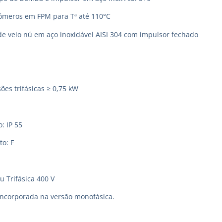
tómeros em FPM para Tª até 110°C
de veio nú em aço inoxidável AISI 304 com impulsor fechado
ões trifásicas ≥ 0,75 kW
: IP 55
to: F
u Trifásica 400 V
incorporada na versão monofásica.