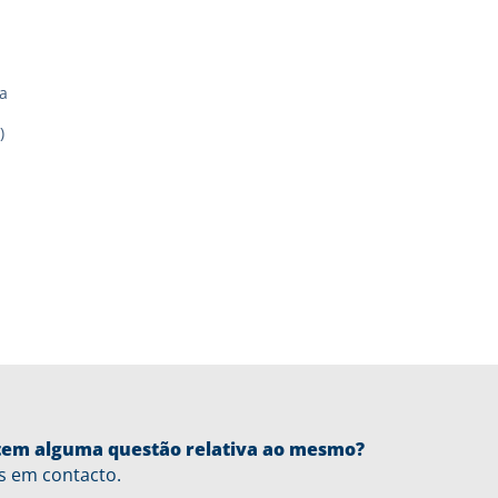
a
)
u tem alguma questão relativa ao mesmo?
s em contacto.