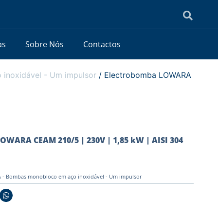
as
Sobre Nós
Contactos
noxidável - Um impulsor
/ Electrobomba LOWARA
OWARA CEAM 210/5 | 230V | 1,85 kW | AISI 304
- Bombas monobloco em aço inoxidável - Um impulsor