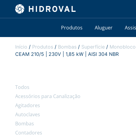
Produtos
Aluguer
Assi
Início
/
Produtos
/
Bombas
/
Superfície
/
Monobloco
CEAM 210/5 | 230V | 1,85 kW | AISI 304 NBR
Todos
Acessórios para Canalização
Agitadores
Autoclaves
Bombas
Contadores