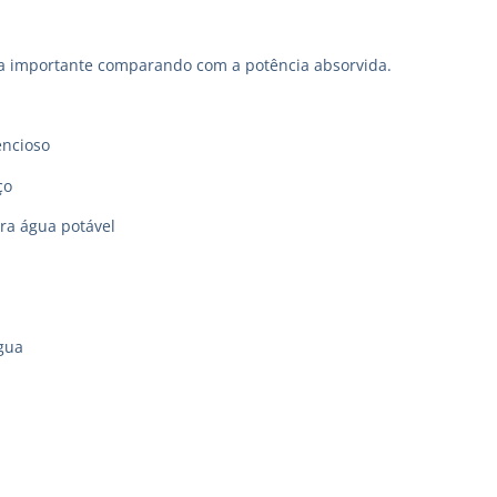
a importante comparando com a potência absorvida.
encioso
ço
ara água potável
gua