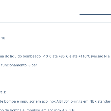
 18
 do líquido bombeado: -10°C até +85°C e até +110°C (versão N e 
 funcionamento: 8 bar
eis:
de bomba e impulsor em aço inox AISI 304 o-rings em NBR standar
rpo de bomba e impulsor em aço inox AISI 316