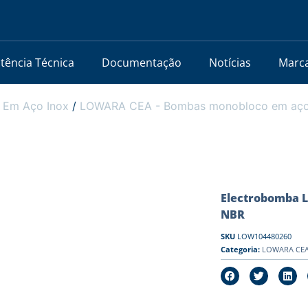
stência Técnica
Documentação
Notícias
Marc
 Em Aço Inox
/
LOWARA CEA - Bombas monobloco em aço i
Electrobomba L
NBR
SKU
LOW104480260
Categoria:
LOWARA CEA 