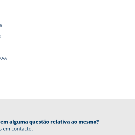
a
)
XAA
u tem alguma questão relativa ao mesmo?
s em contacto.