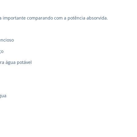
a importante comparando com a potência absorvida.
encioso
ço
ara água potável
gua