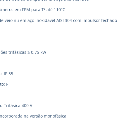
tómeros em FPM para Tª até 110°C
de veio nú em aço inoxidável AISI 304 com impulsor fechado
ões trifásicas ≥ 0,75 kW
: IP 55
to: F
u Trifásica 400 V
incorporada na versão monofásica.