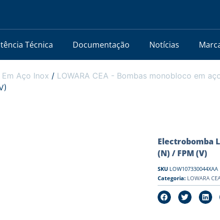
stência Técnica
Documentação
Notícias
Marc
 Em Aço Inox
/
LOWARA CEA - Bombas monobloco em aço i
V)
Electrobomba L
(N) / FPM (V)
SKU
LOW107330044XAA
Categoria:
LOWARA CEA 