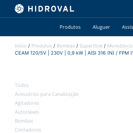
Produtos
Aluguer
Assi
Início
/
Produtos
/
Bombas
/
Superfície
/
Monobloco
CEAM 120/5V | 230V | 0,9 kW | AISI 316 (N) / FPM (
Todos
Acessórios para Canalização
Agitadores
Autoclaves
Bombas
Contadores