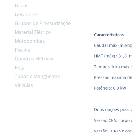
Filtros
Geradores
Grupos de Pressurização
Material Elétrico
Características
Motobombas
Caudal máx (m3/h):
Piscina
HMT (máx) : 31,8 
Quadros Elétricos
Temperatura máxima
Rega
Tubos e Mangueiras
Pressão máxima de
Válvulas
Potência: 0,9 kW
Duas opções possív
Versão CEA: corpo 
Versão CEA (N): co