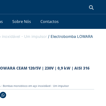
as
Sobre Nós
Contactos
noxidável - Um impulsor
/ Electrobomba LOWARA
OWARA CEAM 120/5V | 230V | 0,9 kW | AISI 316
- Bombas monobloco em aço inoxidável - Um impulsor