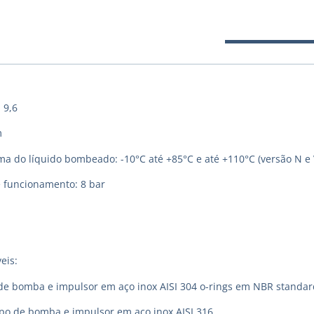
 9,6
m
 do líquido bombeado: -10°C até +85°C e até +110°C (versão N e 
 funcionamento: 8 bar
eis:
de bomba e impulsor em aço inox AISI 304 o-rings em NBR standar
rpo de bomba e impulsor em aço inox AISI 316