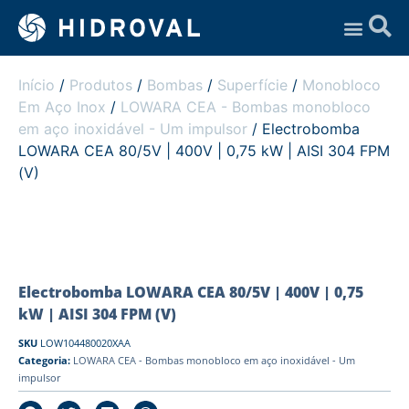
Assistência Técnica
Início
/
Produtos
/
Bombas
/
Superfície
/
Monobloco
Em Aço Inox
/
LOWARA CEA - Bombas monobloco
em aço inoxidável - Um impulsor
/ Electrobomba
LOWARA CEA 80/5V | 400V | 0,75 kW | AISI 304 FPM
(V)
Electrobomba LOWARA CEA 80/5V | 400V | 0,75
kW | AISI 304 FPM (V)
SKU
LOW104480020XAA
Categoria:
LOWARA CEA - Bombas monobloco em aço inoxidável - Um
impulsor