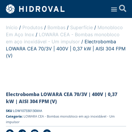
Assistência Técnica
Início
/
Produtos
/
Bombas
/
Superfície
/
Monobloco
Em Aço Inox
/
LOWARA CEA - Bombas monobloco
em aço inoxidável - Um impulsor
/ Electrobomba
LOWARA CEA 70/3V | 400V | 0,37 kW | AISI 304 FPM
(V)
Electrobomba LOWARA CEA 70/3V | 400V | 0,37
kW | AISI 304 FPM (V)
SKU
LOW107330130XAA
Categoria:
LOWARA CEA - Bombas monobloco em aço inoxidável - Um
impulsor